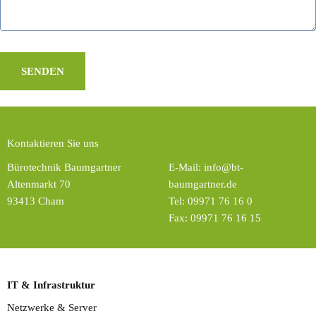
Kontaktieren Sie uns
Bürotechnik Baumgartner
E-Mail:
info@bt-
Altenmarkt 70
baumgartner.de
93413 Cham
Tel:
09971 76 16 0
Fax: 09971 76 16 15
IT & Infrastruktur
Netzwerke & Server