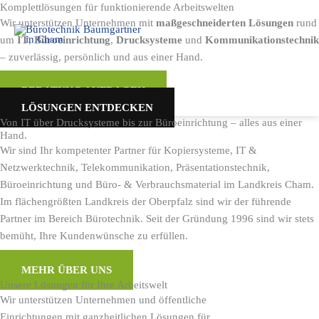
Komplettlösungen für funktionierende Arbeitswelten
Zum
Wir unterstützen Unternehmen mit
maßgeschneiderten Lösungen
rund
Inhalt
um
IT
,
Büroeinrichtung
,
Drucksysteme
und
Kommunikationstechnik
springen
– zuverlässig, persönlich und aus einer Hand.
BERATUNG ANFRAGEN
LÖSUNGEN ENTDECKEN
Von IT über Drucksysteme bis zur Büroeinrichtung – alles aus einer
Hand.
Wir sind Ihr kompetenter Partner für Kopiersysteme, IT &
Netzwerktechnik, Telekommunikation, Präsentationstechnik,
Büroeinrichtung und Büro- & Verbrauchsmaterial im Landkreis Cham.
Im flächengrößten Landkreis der Oberpfalz sind wir der führende
Partner im Bereich Bürotechnik. Seit der Gründung 1996 sind wir stets
bemüht, Ihre Kundenwünsche zu erfüllen.
MEHR ÜBER UNS
Unsere Lösungen für Ihre Arbeitswelt
Wir unterstützen Unternehmen und öffentliche
Einrichtungen mit ganzheitlichen Lösungen für