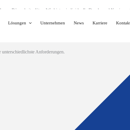
derner Büroarbeitsplätze. Wir bieten individuelle Druck- und Kopiersys
Lösungen
Unternehmen
News
Karriere
Kontak
 unterschiedlichste Anforderungen.