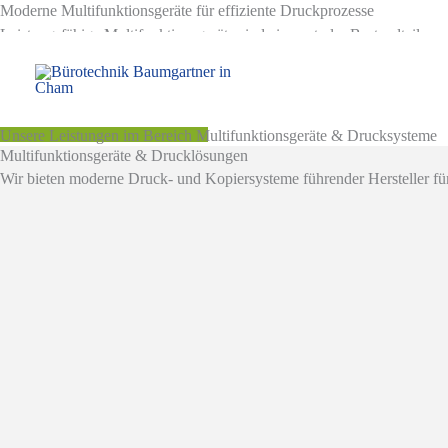
Moderne Multifunktionsgeräte für effiziente Druckprozesse
Zum
Leistungsfähige Multifunktionsgeräte sind ein zentraler Bestandteil mo
Inhalt
im täglichen Einsatz funktionieren.
springen
JETZT ANFRAGEN
Unsere Leistungen im Bereich Multifunktionsgeräte & Drucksysteme
Multifunktionsgeräte & Drucklösungen
Wir bieten moderne Druck- und Kopiersysteme führender Hersteller für