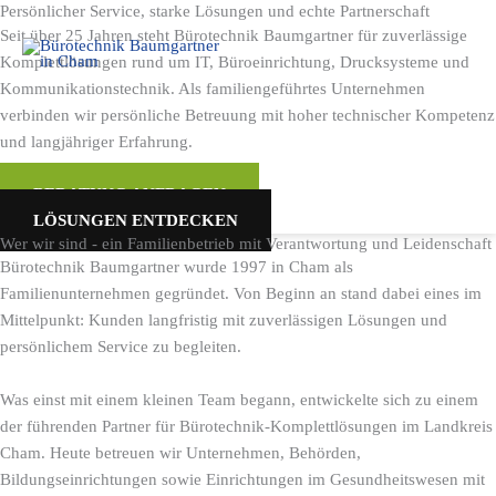
Persönlicher Service, starke Lösungen und echte Partnerschaft
Zum
Seit über 25 Jahren steht Bürotechnik Baumgartner für zuverlässige
Inhalt
Komplettlösungen rund um IT, Büroeinrichtung, Drucksysteme und
springen
Kommunikationstechnik. Als familiengeführtes Unternehmen
verbinden wir persönliche Betreuung mit hoher technischer Kompetenz
und langjähriger Erfahrung.
BERATUNG ANFRAGEN
LÖSUNGEN ENTDECKEN
Wer wir sind - ein Familienbetrieb mit Verantwortung und Leidenschaft
Bürotechnik Baumgartner wurde 1997 in Cham als
Familienunternehmen gegründet. Von Beginn an stand dabei eines im
Mittelpunkt: Kunden langfristig mit zuverlässigen Lösungen und
persönlichem Service zu begleiten.
Was einst mit einem kleinen Team begann, entwickelte sich zu einem
der führenden Partner für Bürotechnik-Komplettlösungen im Landkreis
Cham. Heute betreuen wir Unternehmen, Behörden,
Bildungseinrichtungen sowie Einrichtungen im Gesundheitswesen mit